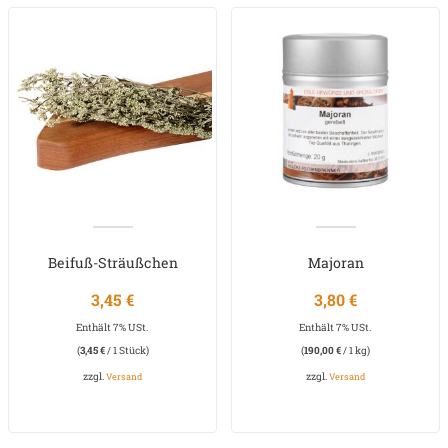
Beifuß-Sträußchen
Majoran
3,45
€
3,80
€
Enthält 7% USt.
Enthält 7% USt.
(
3,45
€
/ 1 Stück)
(
190,00
€
/ 1 kg)
zzgl.
zzgl.
Versand
Versand