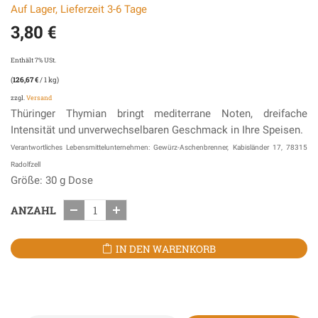
Auf Lager, Lieferzeit 3-6 Tage
3,80
€
Enthält 7% USt.
(
126,67
€
/ 1 kg)
zzgl.
Versand
Thüringer Thymian bringt mediterrane Noten, dreifache
Intensität und unverwechselbaren Geschmack in Ihre Speisen.
Verantwortliches Lebensmittelunternehmen: Gewürz-Aschenbrenner, Kabisländer 17, 78315
Radolfzell
Größe: 30 g Dose
ANZAHL
IN DEN WARENKORB