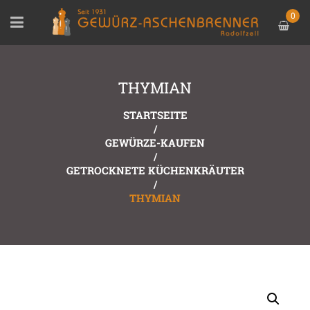
0
THYMIAN
STARTSEITE
/
GEWÜRZE-KAUFEN
/
GETROCKNETE KÜCHENKRÄUTER
/
THYMIAN