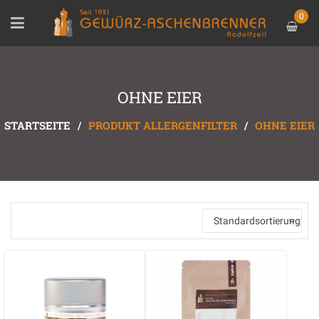
0
OHNE EIER
STARTSEITE
/
PRODUKT ALLERGENFILTER
/
OHNE EIER
Standardsortierung