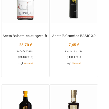
Aceto Balsamico ausgereift-
Aceto Balsamico BASIC 2.0
Il Tinello
25,70
€
7,45
€
Enthält 7% USt.
Enthält 7% USt.
(
102,80
€
/ 1 L)
(
14,90
€
/ 1 L)
zzgl.
zzgl.
Versand
Versand