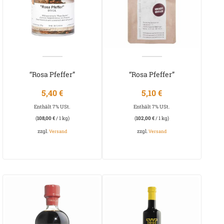
“Rosa Pfeffer”
“Rosa Pfeffer”
5,40
€
5,10
€
Enthält 7% USt.
Enthält 7% USt.
(
108,00
€
/ 1 kg)
(
102,00
€
/ 1 kg)
zzgl.
zzgl.
Versand
Versand