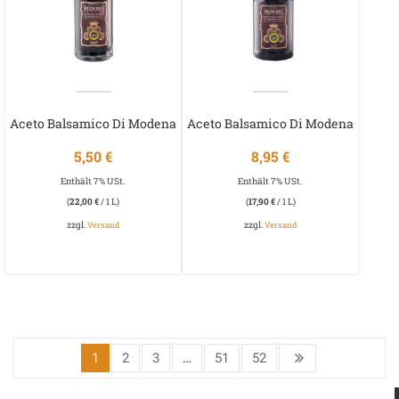
Aceto Balsamico Di Modena
Aceto Balsamico Di Modena
Redoro
Redoro
5,50
€
8,95
€
Enthält 7% USt.
Enthält 7% USt.
(
22,00
€
/ 1 L)
(
17,90
€
/ 1 L)
zzgl.
zzgl.
Versand
Versand
1
2
3
…
51
52