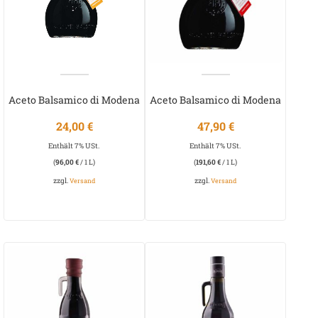
Aceto Balsamico di Modena
Aceto Balsamico di Modena
Invecchiato Giallo
Invecchiato Rosso
24,00
€
47,90
€
Enthält 7% USt.
Enthält 7% USt.
(
96,00
€
/ 1 L)
(
191,60
€
/ 1 L)
zzgl.
zzgl.
Versand
Versand