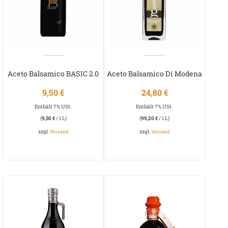
Aceto Balsamico BASIC 2.0
Aceto Balsamico Di Modena
IGP “ANNIVERSARIO”
9,50
€
24,80
€
Enthält 7% USt.
Enthält 7% USt.
(
9,50
€
/ 1 L)
(
99,20
€
/ 1 L)
zzgl.
zzgl.
Versand
Versand