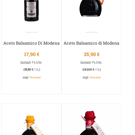
Aceto Balsamico Di Modena
Aceto Balsamico di Modena
IGP “PLATINUM”
Invecchiato Arancio
17,90
€
35,90
€
Enthält 7% USt.
Enthält 7% USt.
(
35,80
€
/ 1 L)
(
143,60
€
/ 1 L)
zzgl.
zzgl.
Versand
Versand