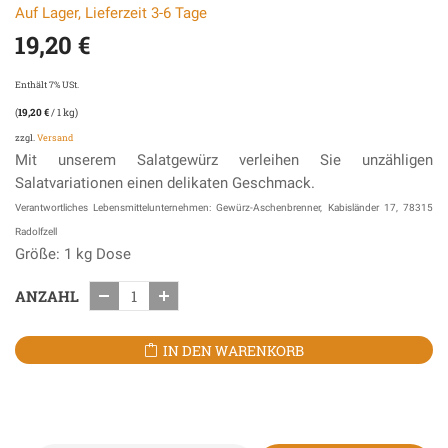
Auf Lager, Lieferzeit 3-6 Tage
19,20
€
Enthält 7% USt.
(
19,20
€
/ 1 kg)
zzgl.
Versand
Mit unserem Salatgewürz verleihen Sie unzähligen
Salatvariationen einen delikaten Geschmack.
Verantwortliches Lebensmittelunternehmen: Gewürz-Aschenbrenner, Kabisländer 17, 78315
Radolfzell
Größe: 1 kg Dose
ANZAHL
IN DEN WARENKORB