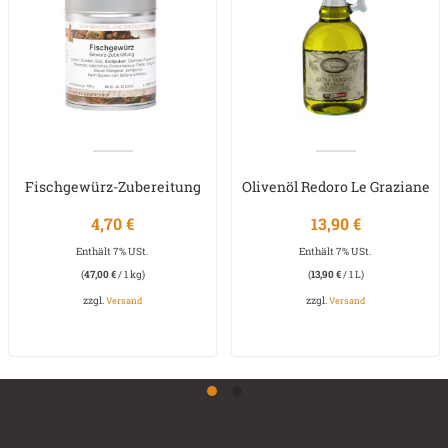
Fischgewürz-Zubereitung
Olivenöl Redoro Le Graziane
4,70
€
13,90
€
Enthält 7% USt.
Enthält 7% USt.
(
47,00
€
/ 1 kg)
(
13,90
€
/ 1 L)
zzgl.
zzgl.
Versand
Versand