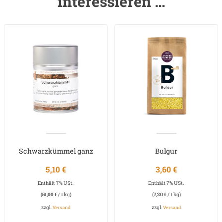
interessieren …
Schwarzkümmel ganz
Bulgur
5,10
€
3,60
€
Enthält 7% USt.
Enthält 7% USt.
(
51,00
€
/ 1 kg)
(
7,20
€
/ 1 kg)
zzgl.
zzgl.
Versand
Versand