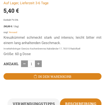
Auf Lager, Lieferzeit 3-6 Tage
5,40
€
Enthält 7% USt.
(
90,00
€
/ 1 kg)
zzgl.
Versand
Kreuzkümmel schmeckt stark und intensiv, leicht bitter mit
einem lang anhaltenden Geschmack.
Inverkehrbringer: Gewürz-Aschenbrenner, Kabisländer 17, 78315 Radolfzell
Größe: 60 g Dose
ANZAHL
IN DEN WARENKORB
VERWENDUNGSTIPPS
BESCHREIBUNG