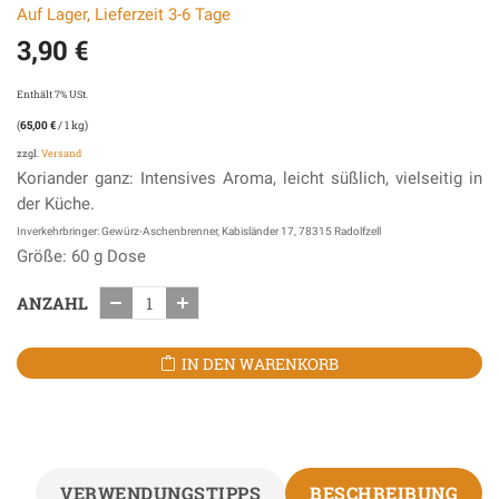
Auf Lager, Lieferzeit 3-6 Tage
3,90
€
Enthält 7% USt.
(
65,00
€
/ 1 kg)
zzgl.
Versand
Koriander ganz: Intensives Aroma, leicht süßlich, vielseitig in
der Küche.
Inverkehrbringer: Gewürz-Aschenbrenner, Kabisländer 17, 78315 Radolfzell
Größe: 60 g Dose
ANZAHL
IN DEN WARENKORB
VERWENDUNGSTIPPS
BESCHREIBUNG