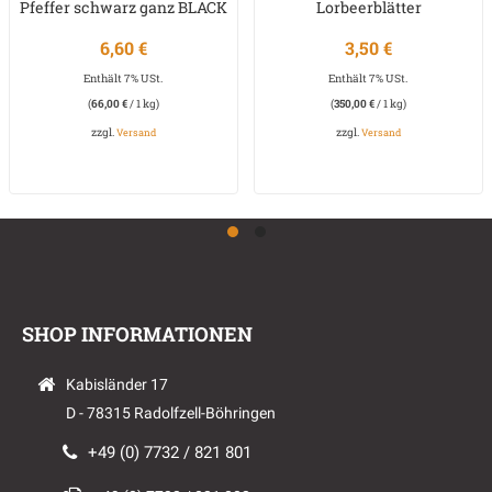
Pfeffer schwarz ganz BLACK
Lorbeerblätter
LABEL
6,60
€
3,50
€
Enthält 7% USt.
Enthält 7% USt.
(
66,00
€
/ 1 kg)
(
350,00
€
/ 1 kg)
zzgl.
zzgl.
Versand
Versand
SHOP INFORMATIONEN
Kabisländer 17
D - 78315 Radolfzell-Böhringen
+49 (0) 7732 / 821 801