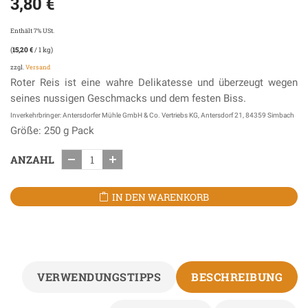
3,80
€
Enthält 7% USt.
(
15,20
€
/ 1 kg)
zzgl.
Versand
Roter Reis ist eine wahre Delikatesse und überzeugt wegen
seines nussigen Geschmacks und dem festen Biss.
Inverkehrbringer: Antersdorfer Mühle GmbH & Co. Vertriebs KG, Antersdorf 21, 84359 Simbach
Größe: 250 g Pack
ANZAHL
IN DEN WARENKORB
VERWENDUNGSTIPPS
BESCHREIBUNG