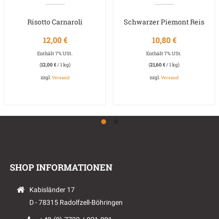
Risotto Carnaroli
Schwarzer Piemont Reis
12,00
€
10,80
€
Enthält 7% USt.
Enthält 7% USt.
(
12,00
€
/ 1 kg)
(
21,60
€
/ 1 kg)
zzgl.
zzgl.
Versand
Versand
SHOP INFORMATIONEN
Kabisländer 17
D - 78315 Radolfzell-Böhringen