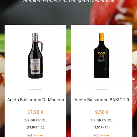
Premium Produkte für den guten Geschmack
Aceto Balsamico Di Modena
Aceto Balsamico BASIC 2.0
IGP “PLATINUM”
17,90
€
9,50
€
Enthält 7% USt.
Enthält 7% USt.
(
35,80
€
/ 1 L)
(
9,50
€
/ 1 L)
zzgl.
zzgl.
Versand
Versand