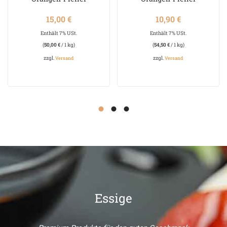
15,00
€
10,90
€
Enthält 7% USt.
Enthält 7% USt.
(
50,00
€
/ 1 kg)
(
54,50
€
/ 1 kg)
zzgl.
zzgl.
Versand
Versand
Essige