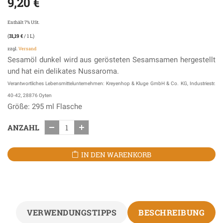
9,20
€
Enthält 7% USt.
(
31,19
€
/ 1 L)
zzgl.
Versand
Sesamöl dunkel wird aus gerösteten Sesamsamen hergestellt
und hat ein delikates Nussaroma.
Verantwortliches Lebensmittelunternehmen: Kreyenhop & Kluge GmbH & Co. KG, Industriestr.
40-42, 28876 Oyten
Größe: 295 ml Flasche
ANZAHL
IN DEN WARENKORB
VERWENDUNGSTIPPS
BESCHREIBUNG