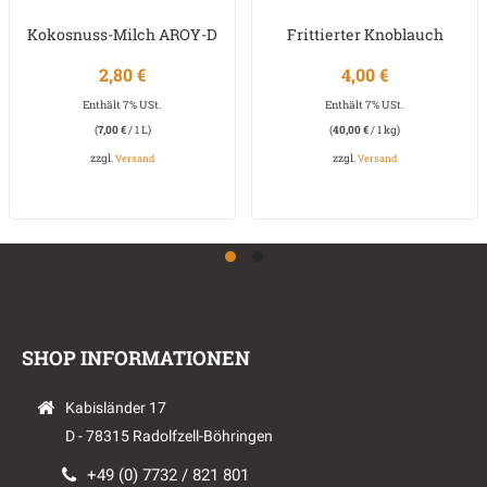
Kokosnuss-Milch AROY-D
Frittierter Knoblauch
2,80
€
4,00
€
Enthält 7% USt.
Enthält 7% USt.
(
7,00
€
/ 1 L)
(
40,00
€
/ 1 kg)
zzgl.
zzgl.
Versand
Versand
SHOP INFORMATIONEN
Kabisländer 17
D - 78315 Radolfzell-Böhringen
+49 (0) 7732 / 821 801