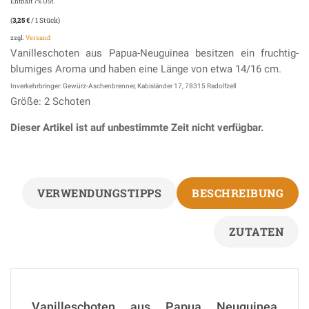
Enthält 7% USt.
(
3,25
€
/ 1 Stück)
zzgl.
Versand
Vanilleschoten aus Papua-Neuguinea besitzen ein fruchtig-
blumiges Aroma und haben eine Länge von etwa 14/16 cm.
Inverkehrbringer: Gewürz-Aschenbrenner, Kabisländer 17, 78315 Radolfzell
Größe: 2 Schoten
Dieser Artikel ist auf unbestimmte Zeit nicht verfügbar.
VERWENDUNGSTIPPS
BESCHREIBUNG
ZUTATEN
Vanilleschoten aus Papua Neuguinea