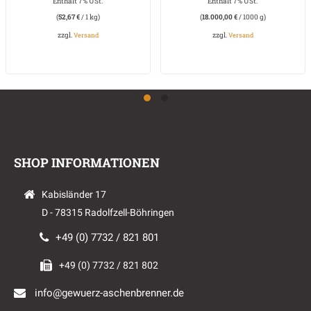
Enthält 7% USt.
Enthält 7% USt.
(
52,67
€
/ 1 kg)
(
18.000,00
€
/ 1000 g)
zzgl.
zzgl.
Versand
Versand
SHOP INFORMATIONEN
Kabisländer 17
D - 78315 Radolfzell-Böhringen
+49 (0) 7732 / 821 801
+49 (0) 7732 / 821 802
info@gewuerz-aschenbrenner.de