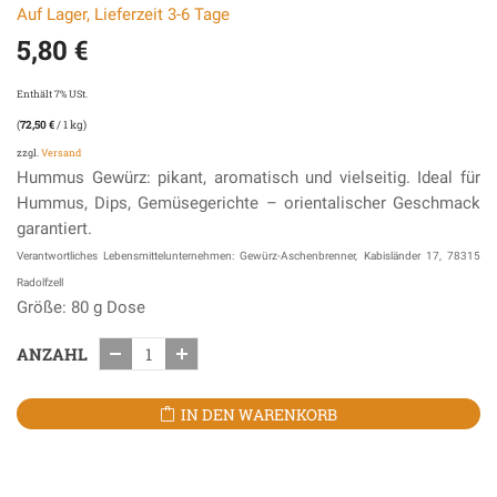
Auf Lager, Lieferzeit 3-6 Tage
5,80
€
Enthält 7% USt.
(
72,50
€
/ 1 kg)
zzgl.
Versand
Hummus Gewürz: pikant, aromatisch und vielseitig. Ideal für
Hummus, Dips, Gemüsegerichte – orientalischer Geschmack
garantiert.
Verantwortliches Lebensmittelunternehmen: Gewürz-Aschenbrenner, Kabisländer 17, 78315
Radolfzell
Größe: 80 g Dose
ANZAHL
IN DEN WARENKORB