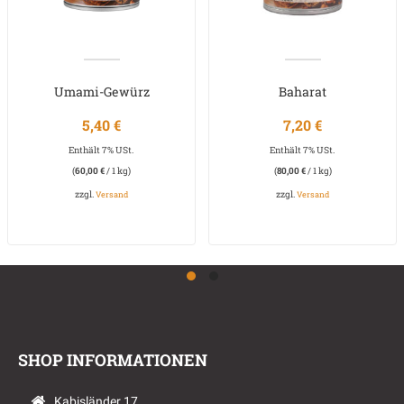
Umami-Gewürz
Baharat
5,40
€
7,20
€
Enthält 7% USt.
Enthält 7% USt.
(
60,00
€
/ 1 kg)
(
80,00
€
/ 1 kg)
zzgl.
zzgl.
Versand
Versand
SHOP INFORMATIONEN
Kabisländer 17