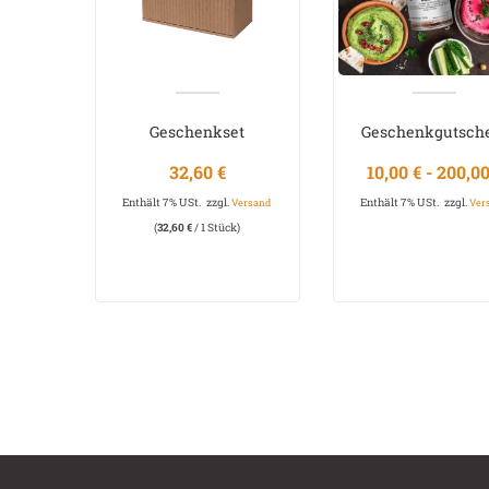
Geschenkset
Geschenkgutsch
MEDITERRAN
SPICY von 10 € bis 
32,60
€
10,00
€
-
200,0
Enthält 7% USt.
zzgl.
Enthält 7% USt.
zzgl.
Versand
Ver
(
32,60
€
/ 1 Stück)