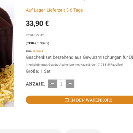
Auf Lager, Lieferzeit 3-6 Tage
33,90
€
Enthält 7% USt.
(
33,90
€
/ 1 Stück)
zzgl.
Versand
Geschenkset bestehend aus Gewürzmischungen für B
Inverkehrbringer: Gewürz-Aschenbrenner, Kabisländer 17, 78315 Radolfzell
Größe: 1 Set
ANZAHL
IN DEN WARENKORB