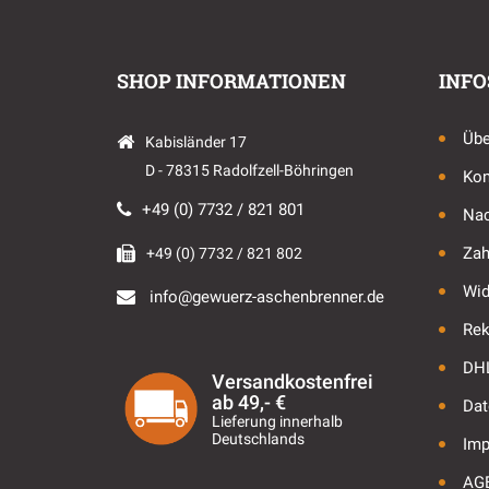
SHOP INFORMATIONEN
INFO
Übe
Kabisländer 17
D - 78315 Radolfzell-Böhringen
Kon
+49 (0) 7732 / 821 801
Nac
Zah
+49 (0) 7732 / 821 802
Wid
info@gewuerz-aschenbrenner.de
Rek
DHL
Versandkostenfrei
ab 49,- €
Dat
Lieferung innerhalb
Deutschlands
Im
AG