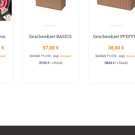
ein
Geschenkset BASICS
Geschenkset PFEFF
200 €
0
€
57,00
€
38,60
€
Enthält 7% USt.
zzgl.
Enthält 7% USt.
zzgl.
sand
Versand
Versan
(
57,00
€
/ 1 Stück)
(
38,60
€
/ 1 Stück)