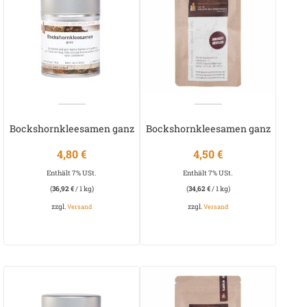
Bockshornkleesamen ganz
Bockshornkleesamen ganz
4,80
€
4,50
€
Enthält 7% USt.
Enthält 7% USt.
(
36,92
€
/ 1 kg)
(
34,62
€
/ 1 kg)
zzgl.
zzgl.
Versand
Versand