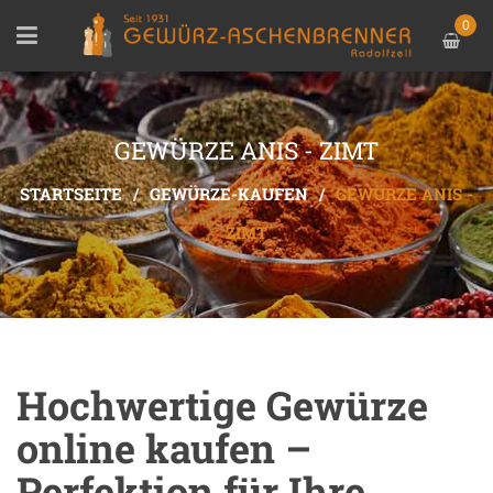
0
GEWÜRZE ANIS - ZIMT
STARTSEITE
/
GEWÜRZE-KAUFEN
/
GEWÜRZE ANIS -
ZIMT
Hochwertige Gewürze
online kaufen –
Perfektion für Ihre