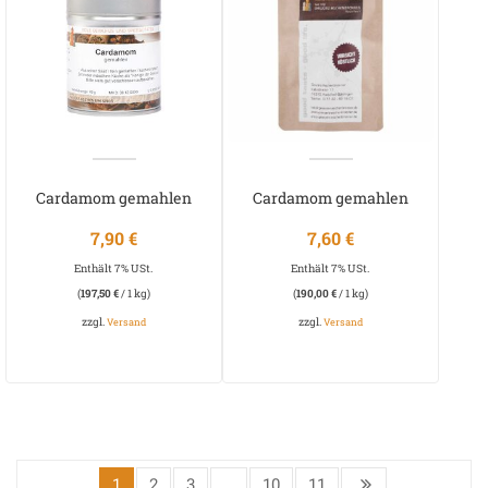
Cardamom gemahlen
Cardamom gemahlen
(Kardamompulver)
(Kardamompulver)
7,90
€
7,60
€
Enthält 7% USt.
Enthält 7% USt.
(
197,50
€
/ 1 kg)
(
190,00
€
/ 1 kg)
zzgl.
zzgl.
Versand
Versand
1
2
3
…
10
11