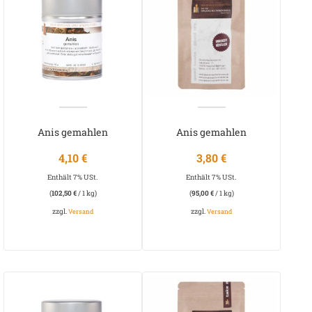
Anis gemahlen
Anis gemahlen
4,10
€
3,80
€
Enthält 7% USt.
Enthält 7% USt.
(
102,50
€
/ 1 kg)
(
95,00
€
/ 1 kg)
zzgl.
zzgl.
Versand
Versand