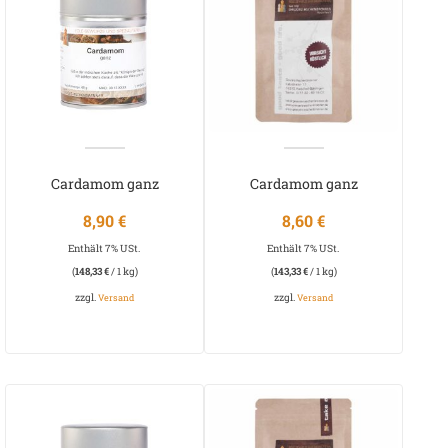
Cardamom ganz
Cardamom ganz
(Kardamom)
(Kardamom)
8,90
€
8,60
€
Enthält 7% USt.
Enthält 7% USt.
(
148,33
€
/ 1 kg)
(
143,33
€
/ 1 kg)
zzgl.
zzgl.
Versand
Versand