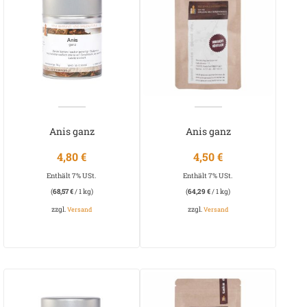
Anis ganz
Anis ganz
4,80
€
4,50
€
Enthält 7% USt.
Enthält 7% USt.
(
68,57
€
/ 1 kg)
(
64,29
€
/ 1 kg)
zzgl.
zzgl.
Versand
Versand