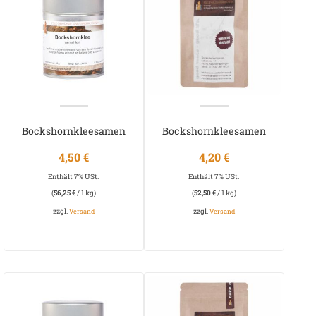
Bockshornkleesamen
Bockshornkleesamen
gemahlen
gemahlen
4,50
€
4,20
€
Enthält 7% USt.
Enthält 7% USt.
(
56,25
€
/ 1 kg)
(
52,50
€
/ 1 kg)
zzgl.
zzgl.
Versand
Versand