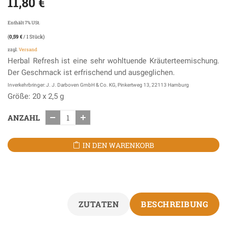
11,80
€
Enthält 7% USt.
(
0,59
€
/ 1 Stück)
zzgl.
Versand
Herbal Refresh ist eine sehr wohltuende Kräuterteemischung.
Der Geschmack ist erfrischend und ausgeglichen.
Inverkehrbringer: J. J. Darboven GmbH & Co. KG, Pinkertweg 13, 22113 Hamburg
Größe: 20 x 2,5 g
ANZAHL
IN DEN WARENKORB
ZUTATEN
BESCHREIBUNG