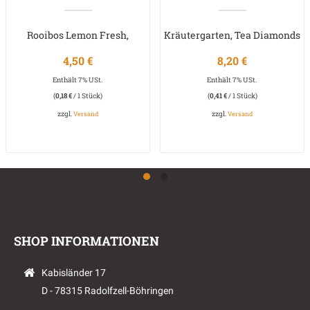
Rooibos Lemon Fresh,
Kräutergarten, Tea Diamonds
Aufgussbeutel
4,50
€
8,20
€
Enthält 7% USt.
Enthält 7% USt.
(
0,18
€
/ 1 Stück)
(
0,41
€
/ 1 Stück)
zzgl.
zzgl.
Versand
Versand
SHOP INFORMATIONEN
Kabisländer 17
D - 78315 Radolfzell-Böhringen