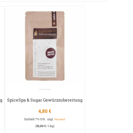
ng
SpiceSpa & Sugar Gewürzzubereitung
4,80
€
Enthält 7% USt.
zzgl.
Versand
(
32,00
€
/ 1 kg)