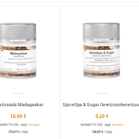
würzsalz Madagaskar
SpiceSpa & Sugar Gewürzzubereitu
10,90
€
5,10
€
nthält 7% USt.
zzgl.
Enthält 7% USt.
zzgl.
Versand
Versand
(
72,67
€
/ 1 kg)
(
34,00
€
/ 1 kg)