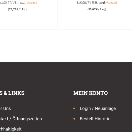
nthält 7% USt.
zzgl.
Enthält 7% USt.
zzgl.
Versand
Versand
(
52,67
€
/ 1 kg)
(
50,67
€
/ 1 kg)
S & LINKS
MEIN KONTO
r Uns
Login / Neuanlage
takt / Öffnungszeiten
Bestell Historie
hhaltigkeit