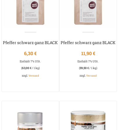
Pfeffer schwarz ganz BLACK
Pfeffer schwarz ganz BLACK
LABEL
LABEL
6,30
€
11,90
€
Enthält 7% USt.
Enthält 7% USt.
(
63,00
€
/ 1 kg)
(
59,50
€
/ 1 kg)
zzgl.
zzgl.
Versand
Versand