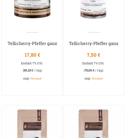
Tellicherry-Pfeffer ganz
Tellicherry-Pfeffer ganz
TGSEB
TGSEB
17,80
€
7,50
€
Enthält 7% USt.
Enthält 7% USt.
(
59,33
€
/ 1 kg)
(
75,00
€
/ 1 kg)
zzgl.
zzgl.
Versand
Versand