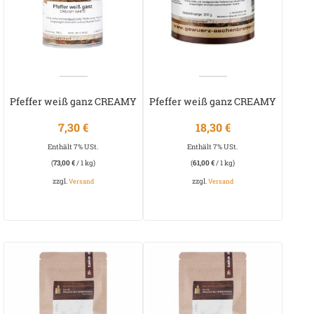
Pfeffer weiß ganz CREAMY
Pfeffer weiß ganz CREAMY
WHITE
WHITE
7,30
€
18,30
€
Enthält 7% USt.
Enthält 7% USt.
(
73,00
€
/ 1 kg)
(
61,00
€
/ 1 kg)
zzgl.
zzgl.
Versand
Versand