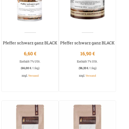
Pfeffer schwarz ganz BLACK
Pfeffer schwarz ganz BLACK
LABEL
LABEL
6,60
€
16,90
€
Enthält 7% USt.
Enthält 7% USt.
(
66,00
€
/ 1 kg)
(
56,33
€
/ 1 kg)
zzgl.
zzgl.
Versand
Versand