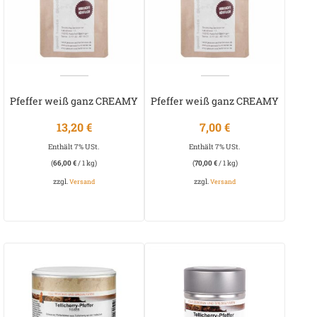
Pfeffer weiß ganz CREAMY
Pfeffer weiß ganz CREAMY
WHITE
WHITE
13,20
€
7,00
€
Enthält 7% USt.
Enthält 7% USt.
(
66,00
€
/ 1 kg)
(
70,00
€
/ 1 kg)
zzgl.
zzgl.
Versand
Versand