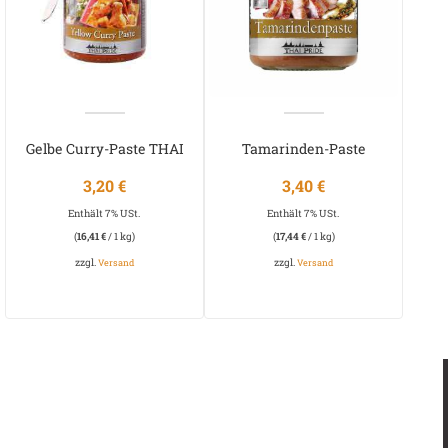
Gelbe Curry-Paste THAI
Tamarinden-Paste
PRIDE
3,20
€
3,40
€
Enthält 7% USt.
Enthält 7% USt.
(
16,41
€
/ 1 kg)
(
17,44
€
/ 1 kg)
zzgl.
zzgl.
Versand
Versand