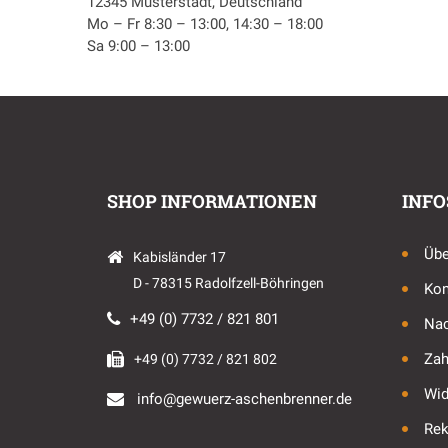
12345 Musterstadt, Deutschland
Mo – Fr 8:30 – 13:00, 14:30 – 18:00
Sa 9:00 – 13:00
SHOP INFORMATIONEN
INFO
Übe
Kabisländer 17
D - 78315 Radolfzell-Böhringen
Kon
+49 (0) 7732 / 821 801
Nac
Zah
+49 (0) 7732 / 821 802
Wid
info@gewuerz-aschenbrenner.de
Rek