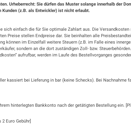
aten. Urheberrecht: Sie dürfen das Muster solange innerhalb der Do
Kunden (z.B. als Entwickler) ist nicht erlaubt.
e sich einfach die für Sie optimale Zahlart aus. Die Versandkosten
en Preise stellen Endpreise dar. Sie beinhalten alle Preisbestandtei
ng können im Einzelfall weitere Steuern (z.B. im Falle eines inner
erkäufer, sondern an die dort zuständigen Zoll- bzw. Steuerbehörden
andkosten“ aufrufbar, werden im Laufe des Bestellvorganges gesonde
eller kassiert bei Lieferung in bar (keine Schecks). Bei Nachnahme 
hrem hinterlegten Bankkonto nach der getätigten Bestellung ein. [P
s 2 Euro Gebühr]