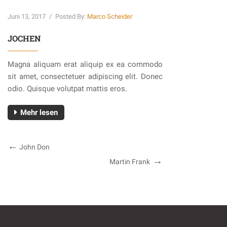
Juni 13, 2017
/
Posted By:
Marco Scheider
JOCHEN
Magna aliquam erat aliquip ex ea commodo
sit amet, consectetuer adipiscing elit. Donec
odio. Quisque volutpat mattis eros.
Mehr lesen
Previous
John Don
Beitragsnavigation
Post
Next
Martin Frank
Post