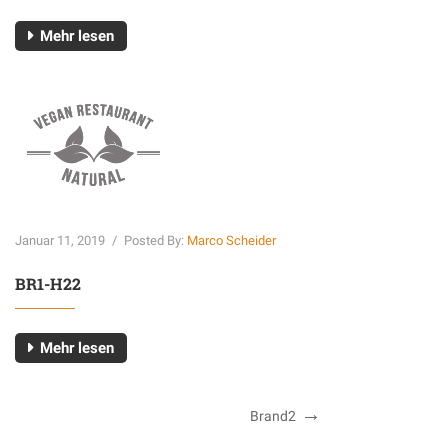
Mehr lesen
Januar 11, 2019
/
Posted By:
Marco Scheider
BR1-H22
Mehr lesen
Next
Brand2
Beitragsnavigation
Post