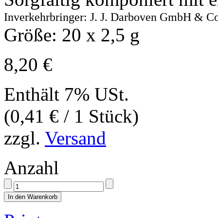
Inverkehrbringer: J. J. Darboven GmbH & C
Größe: 20 x 2,5 g
8,20
€
Enthält 7% USt.
(
0,41
€
/ 1 Stück)
zzgl.
Versand
Anzahl
In den Warenkorb